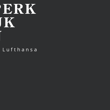
PERK
JK
N
n Lufthansa