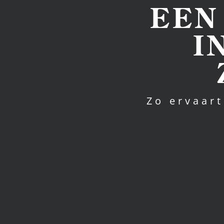
EEN
I
Zo ervaart