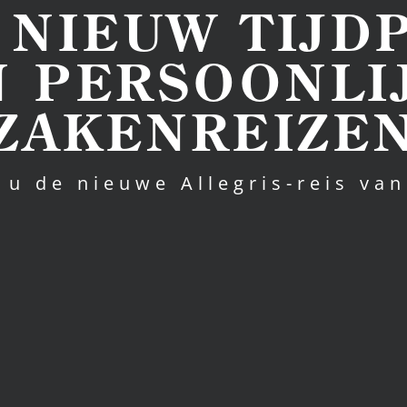
 NIEUW TIJD
N PERSOONLI
ZAKENREIZE
 u de nieuwe Allegris-reis va